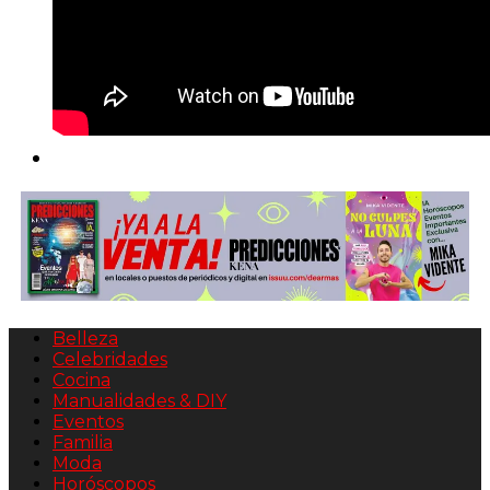
Belleza
Celebridades
Cocina
Manualidades & DIY
Eventos
Familia
Moda
Horóscopos