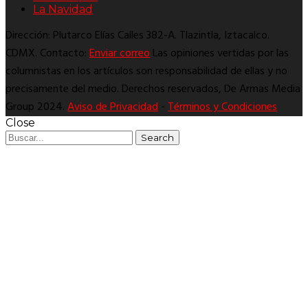
La Navidad
Dirección: Plutarco Elías Calles 382-A. Tlazintla, Iztacalco.
CDMX. Contacto:
Enviar correo
Las opiniones vertidas por las
columnistas en los artículos son responsabilidad de ellas y no
precisamente del medio. Derechos reservados, De Armas Media
Group 2024.
Aviso de Privacidad
-
Términos y Condiciones
Close