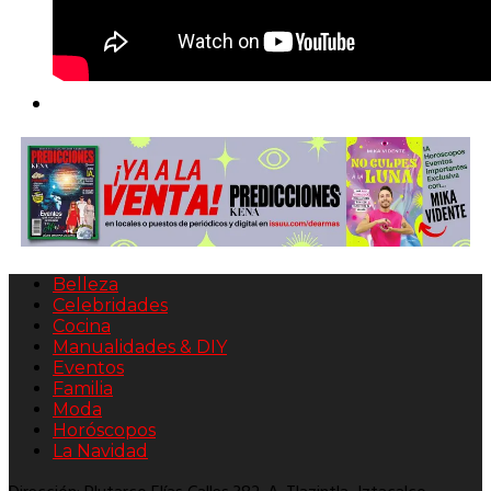
Belleza
Celebridades
Cocina
Manualidades & DIY
Eventos
Familia
Moda
Horóscopos
La Navidad