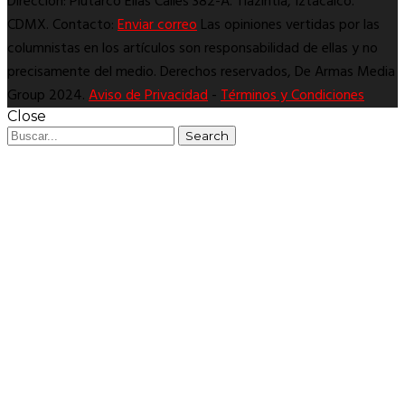
Dirección: Plutarco Elías Calles 382-A. Tlazintla, Iztacalco.
CDMX. Contacto:
Enviar correo
Las opiniones vertidas por las
columnistas en los artículos son responsabilidad de ellas y no
precisamente del medio. Derechos reservados, De Armas Media
Group 2024.
Aviso de Privacidad
-
Términos y Condiciones
Close