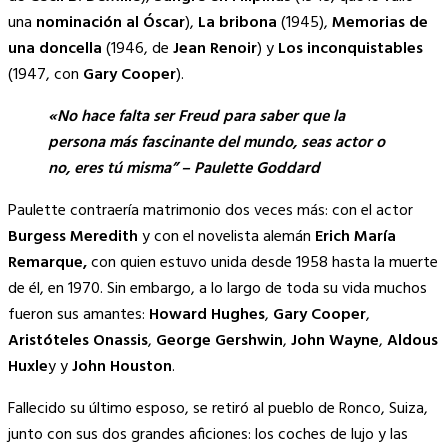
una
nominación al Óscar
),
La bribona
(1945),
Memorias de
una doncella
(1946, de
Jean Renoir
) y
Los inconquistables
(1947, con
Gary Cooper
).
«No hace falta ser Freud para saber que la
persona más fascinante del mundo, seas actor o
no, eres tú misma” – Paulette Goddard
Paulette contraería matrimonio dos veces más: con el actor
Burgess Meredith
y con el novelista alemán
Erich María
Remarque
,
con quien estuvo unida desde 1958 hasta la muerte
de él, en 1970. Sin embargo, a lo largo de toda su vida muchos
fueron sus amantes:
Howard Hughes
,
Gary Cooper
,
Aristóteles Onassis
,
George Gershwin
,
John Wayne
,
Aldous
Huxle
y y
John Houston
.
Fallecido su último esposo, se retiró al pueblo de Ronco, Suiza,
junto con sus dos grandes aficiones: los coches de lujo y las