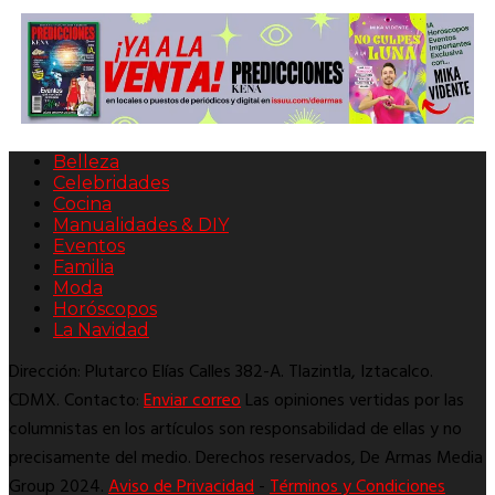
Belleza
Celebridades
Cocina
Manualidades & DIY
Eventos
Familia
Moda
Horóscopos
La Navidad
Dirección: Plutarco Elías Calles 382-A. Tlazintla, Iztacalco.
CDMX. Contacto:
Enviar correo
Las opiniones vertidas por las
columnistas en los artículos son responsabilidad de ellas y no
precisamente del medio. Derechos reservados, De Armas Media
Group 2024.
Aviso de Privacidad
-
Términos y Condiciones