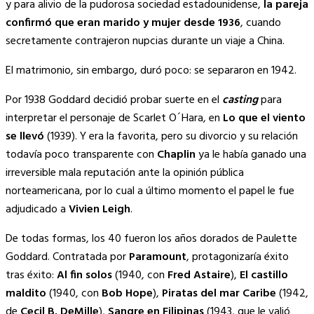
y para alivio de la pudorosa sociedad estadounidense,
la pareja
confirmó que eran marido y mujer desde 1936
, cuando
secretamente contrajeron nupcias durante un viaje a China.
El matrimonio, sin embargo, duró poco: se separaron en 1942.
Por 1938 Goddard decidió probar suerte en el
casting
para
interpretar el personaje de Scarlet O´Hara, en
Lo que el viento
se llevó
(1939). Y era la favorita, pero su divorcio y su relación
todavía poco transparente con
Chaplin
ya le había ganado una
irreversible mala reputación ante la opinión pública
norteamericana, por lo cual a último momento el papel le fue
adjudicado a
Vivien Leigh
.
De todas formas, los 40 fueron los años dorados de Paulette
Goddard. Contratada por
Paramount
, protagonizaría éxito
tras éxito:
Al fin solos
(1940, con
Fred Astaire
),
El castillo
maldito
(1940, con
Bob Hope
),
Piratas del mar Caribe
(1942,
de
Cecil B. DeMille
),
Sangre en Filipinas
(1943, que le valió