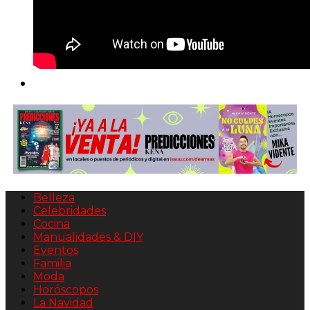
Belleza
Celebridades
Cocina
Manualidades & DIY
Eventos
Familia
Moda
Horóscopos
La Navidad