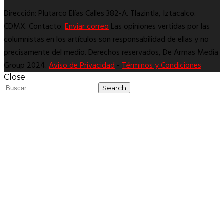
Dirección: Plutarco Elías Calles 382-A. Tlazintla, Iztacalco.
CDMX. Contacto:
Enviar correo
Las opiniones vertidas por las
columnistas en los artículos son responsabilidad de ellas y no
precisamente del medio. Derechos reservados, De Armas Media
Group 2024.
Aviso de Privacidad
-
Términos y Condiciones
Close