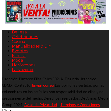
Belleza
Celebridades
Cocina
Manualidades & DIY
Eventos
Familia
Moda
Horóscopos
La Navidad
Dirección: Plutarco Elías Calles 382-A. Tlazintla, Iztacalco.
CDMX. Contacto:
Enviar correo
Las opiniones vertidas por las
columnistas en los artículos son responsabilidad de ellas y no
precisamente del medio. Derechos reservados, De Armas Media
Group 2024.
Aviso de Privacidad
-
Términos y Condiciones
Close