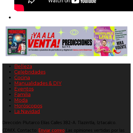
Belleza
Celebridades
Cocina
Manualidades & DIY
Eventos
Familia
Moda
Horóscopos
La Navidad
Dirección: Plutarco Elías Calles 382-A. Tlazintla, Iztacalco.
CDMX. Contacto:
Enviar correo
Las opiniones vertidas por las