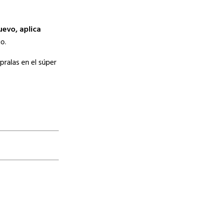
uevo, aplica
o.
ralas en el súper