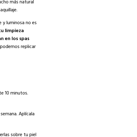
mucho más natural
quillaje.
e y luminosa no es
tu limpieza
n en los spas
 podemos replicar
nte 10 minutos.
 semana. Aplícala
rlas sobre tu piel