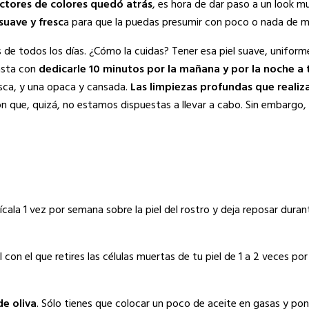
rectores de colores quedó atrás
, es hora de dar paso a un look 
suave y fresc
a para que la puedas presumir con poco o nada de ma
s de todos los días. ¿Cómo la cuidas? Tener esa piel suave, uniform
asta con
dedicarle 10 minutos por la mañana y por la noche a 
resca, y una opaca y cansada.
Las limpiezas profundas que realiza
n que, quizá, no estamos dispuestas a llevar a cabo. Sin embargo,
lícala 1 vez por semana sobre la piel del rostro y deja reposar dura
con el que retires las células muertas de tu piel de 1 a 2 veces por
de oliva
. Sólo tienes que colocar un poco de aceite en gasas y pone