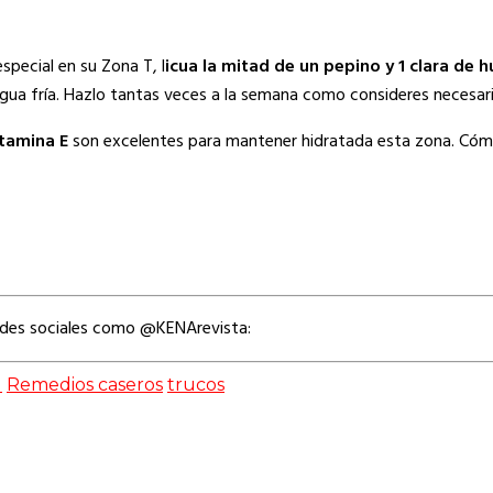
special en su Zona T, l
icua la mitad de un pepino y 1 clara de h
gua fría. Hazlo tantas veces a la semana como consideres necesari
tamina E
son excelentes para mantener hidratada esta zona. Cómp
edes sociales como @KENArevista:
l
Remedios caseros
trucos