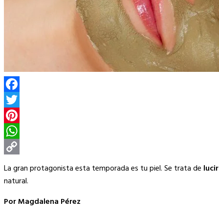
Facebook
Twitter
Pinterest
WhatsApp
Copy
La gran protagonista esta temporada es tu piel. Se trata de
luci
Link
natural.
Por Magdalena Pérez