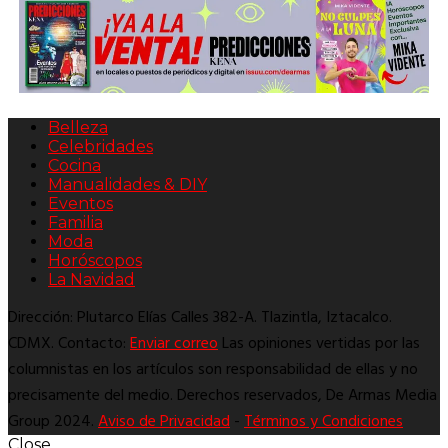
Belleza
Celebridades
Cocina
Manualidades & DIY
Eventos
Familia
Moda
Horóscopos
La Navidad
Dirección: Plutarco Elías Calles 382-A. Tlazintla, Iztacalco.
CDMX. Contacto:
Enviar correo
Las opiniones vertidas por las
columnistas en los artículos son responsabilidad de ellas y no
precisamente del medio. Derechos reservados, De Armas Media
Group 2024.
Aviso de Privacidad
-
Términos y Condiciones
Close