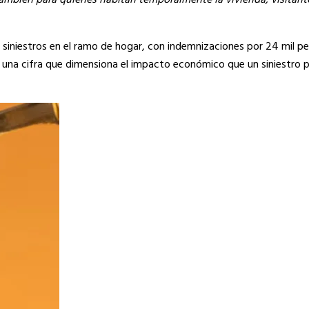
también para quienes habitan temporalmente la vivienda, visitant
l siniestros en el ramo de hogar, con indemnizaciones por 24 mil p
s, una cifra que dimensiona el impacto económico que un siniestro 