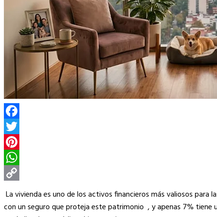
Facebook
Twitter
Pinterest
WhatsApp
Copy
La vivienda es uno de los activos financieros más valiosos para
Link
con un seguro que proteja este patrimonio , y apenas 7% tiene u