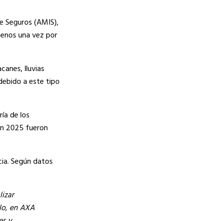
de Seguros (AMIS),
menos una vez por
anes, lluvias
debido a este tipo
ía de los
en 2025 fueron
cia. Según datos
izar
llo, en AXA