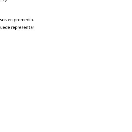
es y
esos en promedio.
puede representar