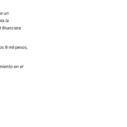
te un
la la
 financiera
os 8 mil pesos,
miento en el