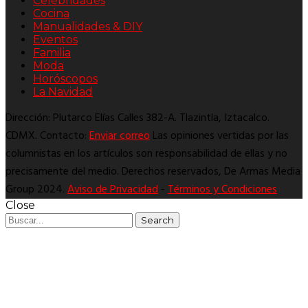
Celebridades
Cocina
Manualidades & DIY
Eventos
Familia
Moda
Horóscopos
La Navidad
Dirección: Plutarco Elías Calles 382-A. Tlazintla, Iztacalco.
CDMX. Contacto:
Enviar correo
Las opiniones vertidas por las
columnistas en los artículos son responsabilidad de ellas y no
precisamente del medio. Derechos reservados, De Armas Media
Group 2024.
Aviso de Privacidad
-
Términos y Condiciones
Close