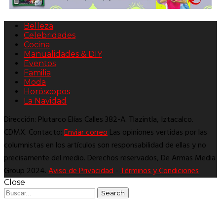
Belleza
Celebridades
Cocina
Manualidades & DIY
Eventos
Familia
Moda
Horóscopos
La Navidad
Dirección: Plutarco Elías Calles 382-A. Tlazintla, Iztacalco.
CDMX. Contacto:
Enviar correo
Las opiniones vertidas por las
columnistas en los artículos son responsabilidad de ellas y no
precisamente del medio. Derechos reservados, De Armas Media
Group 2024.
Aviso de Privacidad
-
Términos y Condiciones
Close