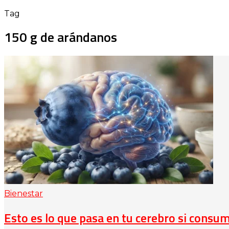
Tag
150 g de arándanos
Bienestar
Esto es lo que pasa en tu cerebro si cons