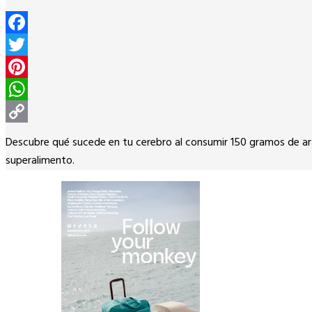
Facebook
Twitter
Pinterest
WhatsApp
Copy
Descubre qué sucede en tu cerebro al consumir 150 gramos de ará
Link
superalimento.