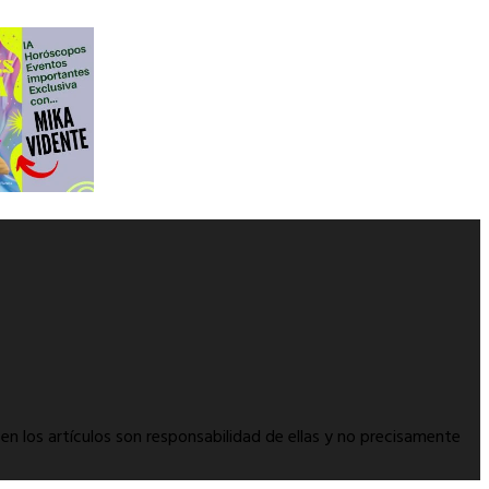
en los artículos son responsabilidad de ellas y no precisamente