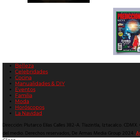
Belleza
Celebridades
Cocina
Manualidades & DIY
Eventos
Familia
Moda
Horóscopos
La Navidad
Dirección: Plutarco Elías Calles 382-A. Tlazintla, Iztacalco. CDMX
del medio. Derechos reservados, De Armas Media Group 2024.
A