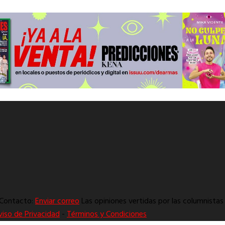
. Contacto:
Enviar correo
Las opiniones vertidas por las columnistas 
viso de Privacidad
-
Términos y Condiciones