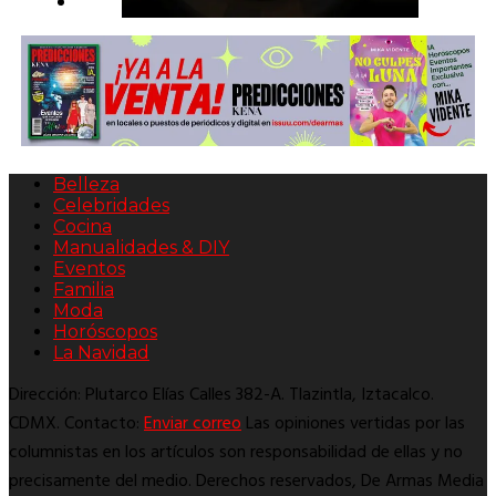
Belleza
Celebridades
Cocina
Manualidades & DIY
Eventos
Familia
Moda
Horóscopos
La Navidad
Dirección: Plutarco Elías Calles 382-A. Tlazintla, Iztacalco.
CDMX. Contacto:
Enviar correo
Las opiniones vertidas por las
columnistas en los artículos son responsabilidad de ellas y no
precisamente del medio. Derechos reservados, De Armas Media