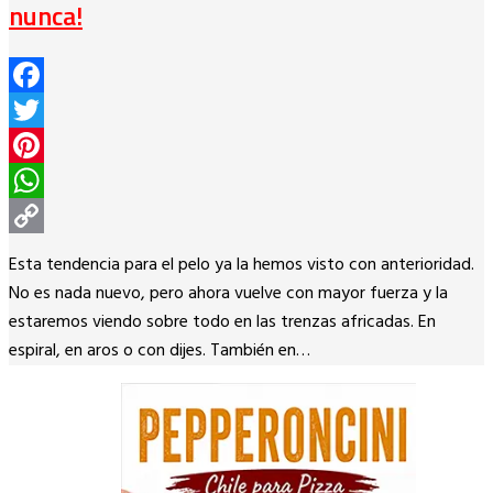
nunca!
Facebook
Twitter
Pinterest
WhatsApp
Copy
Esta tendencia para el pelo ya la hemos visto con anterioridad.
Link
No es nada nuevo, pero ahora vuelve con mayor fuerza y la
estaremos viendo sobre todo en las trenzas africadas. En
espiral, en aros o con dijes. También en…