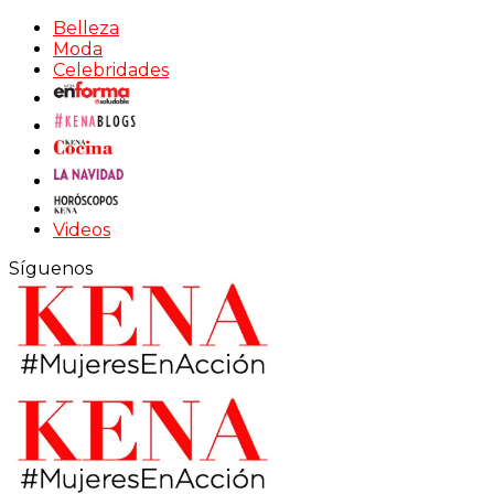
Belleza
Moda
Celebridades
Videos
Síguenos