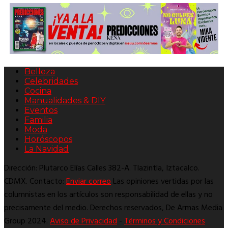
Belleza
Celebridades
Cocina
Manualidades & DIY
Eventos
Familia
Moda
Horóscopos
La Navidad
Dirección: Plutarco Elías Calles 382-A. Tlazintla, Iztacalco.
CDMX. Contacto:
Enviar correo
Las opiniones vertidas por las
columnistas en los artículos son responsabilidad de ellas y no
precisamente del medio. Derechos reservados, De Armas Media
Group 2024.
Aviso de Privacidad
-
Términos y Condiciones