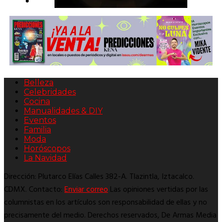
Belleza
Celebridades
Cocina
Manualidades & DIY
Eventos
Familia
Moda
Horóscopos
La Navidad
Dirección: Plutarco Elías Calles 382-A. Tlazintla, Iztacalco.
CDMX. Contacto:
Enviar correo
Las opiniones vertidas por las
columnistas en los artículos son responsabilidad de ellas y no
precisamente del medio. Derechos reservados, De Armas Media