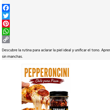
Facebook
Twitter
Pinterest
WhatsApp
Copy
Descubre la rutina para aclarar la piel ideal y unificar el tono. 
Link
sin manchas.