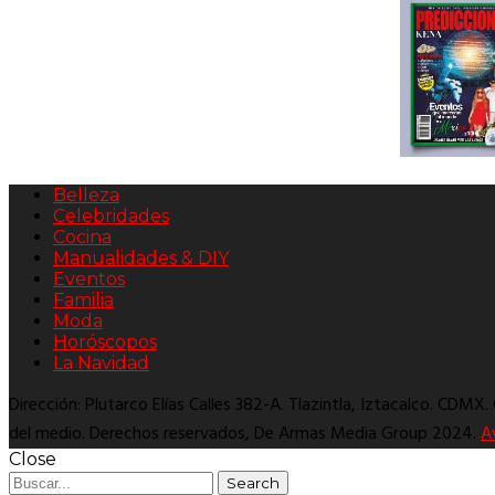
Belleza
Celebridades
Cocina
Manualidades & DIY
Eventos
Familia
Moda
Horóscopos
La Navidad
Dirección: Plutarco Elías Calles 382-A. Tlazintla, Iztacalco. CDMX
del medio. Derechos reservados, De Armas Media Group 2024.
A
Close