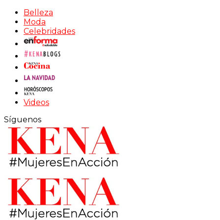
Belleza
Moda
Celebridades
Videos
Síguenos