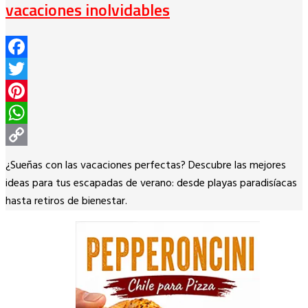
vacaciones inolvidables
Facebook
Twitter
Pinterest
WhatsApp
Copy
¿Sueñas con las vacaciones perfectas? Descubre las mejores
Link
ideas para tus escapadas de verano: desde playas paradisíacas
hasta retiros de bienestar.