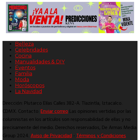
Belleza
Celebridades
Cocina
Manualidades & DIY
Eventos
Familia
Moda
Horóscopos
La Navidad
Dirección: Plutarco Elías Calles 382-A. Tlazintla, Iztacalco.
CDMX. Contacto:
Enviar correo
Las opiniones vertidas por las
columnistas en los artículos son responsabilidad de ellas y no
precisamente del medio. Derechos reservados, De Armas Media
Group 2024.
Aviso de Privacidad
-
Términos y Condiciones