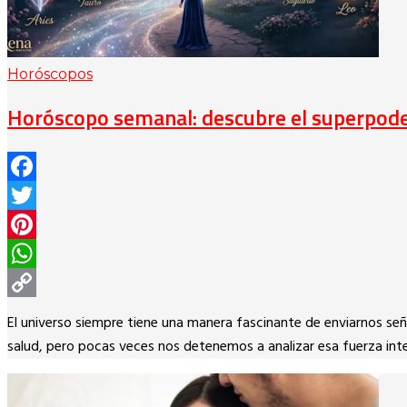
Horóscopos
Horóscopo semanal: descubre el superpoder
Facebook
Twitter
Pinterest
WhatsApp
Copy
El universo siempre tiene una manera fascinante de enviarnos señ
Link
salud, pero pocas veces nos detenemos a analizar esa fuerza int