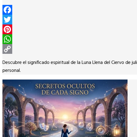
Facebook
Twitter
Pinterest
WhatsApp
Copy
Descubre el significado espiritual de la Luna Llena del Ciervo de 
Link
personal.