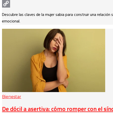
WhatsApp
Copy
Descubre las claves de la mujer sabia para construir una relación
Link
emocional.
Bienestar
De dócil a asertiva: cómo romper con el sí