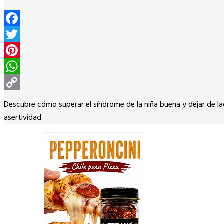
Facebook
Twitter
Pinterest
WhatsApp
Copy
Descubre cómo superar el síndrome de la niña buena y dejar de lad
Link
asertividad.