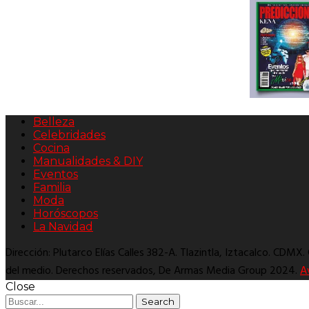
Belleza
Celebridades
Cocina
Manualidades & DIY
Eventos
Familia
Moda
Horóscopos
La Navidad
Dirección: Plutarco Elías Calles 382-A. Tlazintla, Iztacalco. CDMX
del medio. Derechos reservados, De Armas Media Group 2024.
A
Close