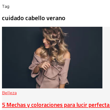
Tag
cuidado cabello verano
Belleza
5 Mechas y coloraciones para lucir perfect