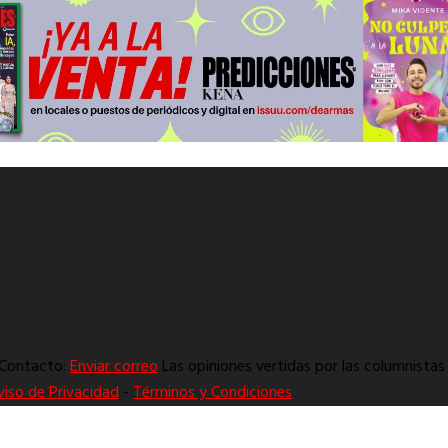
. Contacto:
Enviar correo
Las opiniones vertidas por las columnistas 
viso de Privacidad
-
Términos y Condiciones