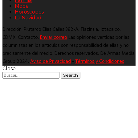
Familia
Moda
Horóscopos
La Navidad
Dirección: Plutarco Elías Calles 382-A. Tlazintla, Iztacalco.
CDMX. Contacto:
Enviar correo
Las opiniones vertidas por las
columnistas en los artículos son responsabilidad de ellas y no
precisamente del medio. Derechos reservados, De Armas Media
Group 2024.
Aviso de Privacidad
-
Términos y Condiciones
Close