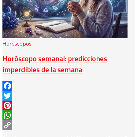
Horóscopos
Horóscopo semanal: predicciones
imperdibles de la semana
Facebook
Twitter
Pinterest
WhatsApp
Copy