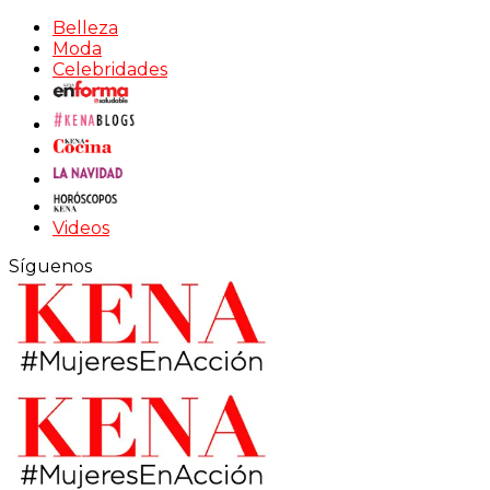
Belleza
Moda
Celebridades
Videos
Síguenos