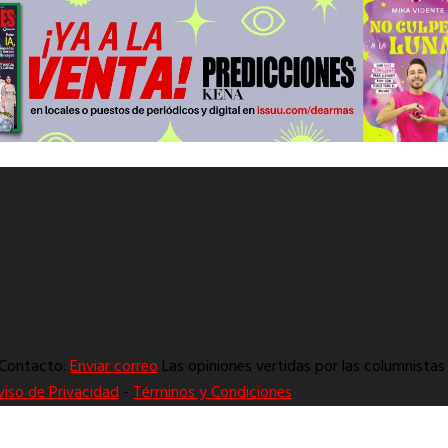
. Contacto:
Enviar correo
Las opiniones vertidas por las columnistas 
viso de Privacidad
-
Términos y Condiciones