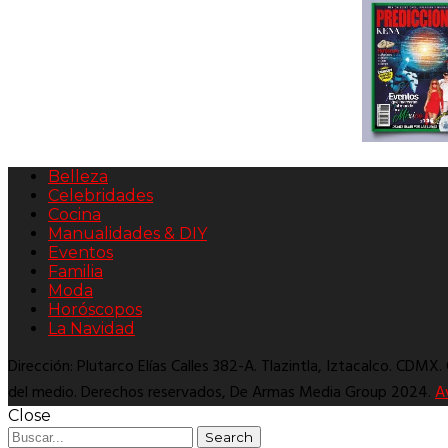
Belleza
Celebridades
Cocina
Manualidades & DIY
Eventos
Familia
Moda
Horóscopos
La Navidad
Dirección: Plutarco Elías Calles 382-A. Tlazintla, Iztacalco. CDMX
del medio. Derechos reservados, De Armas Media Group 2024.
A
Close