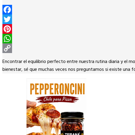
Facebook
Twitter
Pinterest
WhatsApp
Copy
Encontrar el equilibrio perfecto entre nuestra rutina diaria y e
Link
bienestar, sé que muchas veces nos preguntamos si existe una 