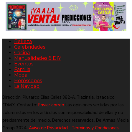
Belleza
Celebridades
Cocina
Manualidades & DIY
Eventos
Familia
Moda
Horóscopos
La Navidad
Dirección: Plutarco Elías Calles 382-A. Tlazintla, Iztacalco.
CDMX. Contacto:
Enviar correo
Las opiniones vertidas por las
columnistas en los artículos son responsabilidad de ellas y no
precisamente del medio. Derechos reservados, De Armas Media
Group 2024.
Aviso de Privacidad
-
Términos y Condiciones