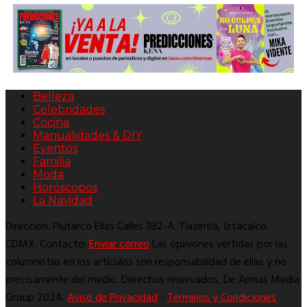
Belleza
Celebridades
Cocina
Manualidades & DIY
Eventos
Familia
Moda
Horóscopos
La Navidad
Dirección: Plutarco Elías Calles 382-A. Tlazintla, Iztacalco.
CDMX. Contacto:
Enviar correo
Las opiniones vertidas por las
columnistas en los artículos son responsabilidad de ellas y no
precisamente del medio. Derechos reservados, De Armas Media
Group 2024.
Aviso de Privacidad
-
Términos y Condiciones