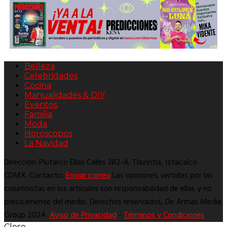
Belleza
Celebridades
Cocina
Manualidades & DIY
Eventos
Familia
Moda
Horóscopos
La Navidad
Dirección: Plutarco Elías Calles 382-A. Tlazintla, Iztacalco.
CDMX. Contacto:
Enviar correo
Las opiniones vertidas por las
columnistas en los artículos son responsabilidad de ellas y no
precisamente del medio. Derechos reservados, De Armas Media
Group 2024.
Aviso de Privacidad
-
Términos y Condiciones
Close