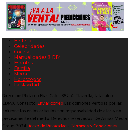
Belleza
Celebridades
Cocina
Manualidades & DIY
Eventos
Familia
Moda
Horóscopos
La Navidad
Dirección: Plutarco Elías Calles 382-A. Tlazintla, Iztacalco.
CDMX. Contacto:
Enviar correo
Las opiniones vertidas por las
columnistas en los artículos son responsabilidad de ellas y no
precisamente del medio. Derechos reservados, De Armas Media
Group 2024.
Aviso de Privacidad
-
Términos y Condiciones