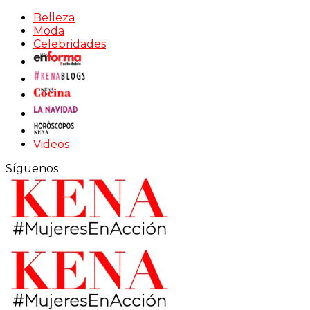
Belleza
Moda
Celebridades
Videos
Síguenos