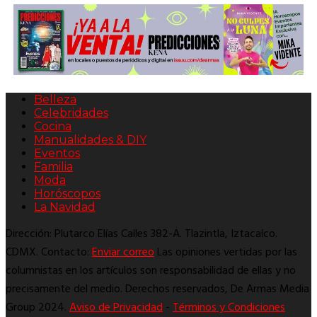
Belleza
Celebridades
Cocina
Manualidades & DIY
Eventos
Familia
Moda
Horóscopos
La Navidad
Dirección: Plutarco Elías Calles 382-A. Tlazintla, Iztacalco.
CDMX. Contacto:
Enviar correo
Las opiniones vertidas por las
columnistas en los artículos son responsabilidad de ellas y no
precisamente del medio. Derechos reservados, De Armas Media
Group 2024.
Aviso de Privacidad
-
Términos y Condiciones