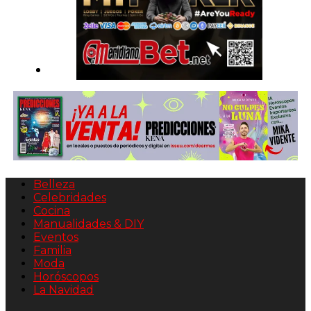
Belleza
Celebridades
Cocina
Manualidades & DIY
Eventos
Familia
Moda
Horóscopos
La Navidad