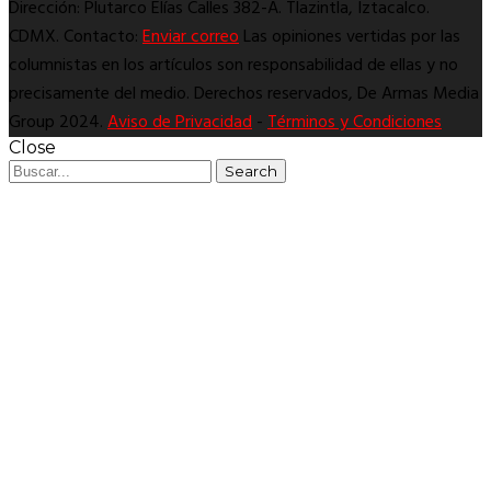
Dirección: Plutarco Elías Calles 382-A. Tlazintla, Iztacalco.
CDMX. Contacto:
Enviar correo
Las opiniones vertidas por las
columnistas en los artículos son responsabilidad de ellas y no
precisamente del medio. Derechos reservados, De Armas Media
Group 2024.
Aviso de Privacidad
-
Términos y Condiciones
Close