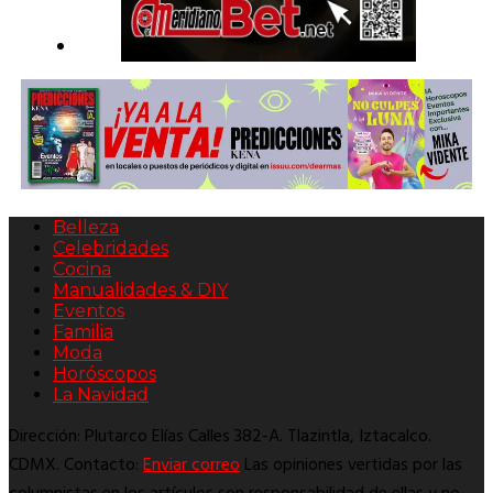
Belleza
Celebridades
Cocina
Manualidades & DIY
Eventos
Familia
Moda
Horóscopos
La Navidad
Dirección: Plutarco Elías Calles 382-A. Tlazintla, Iztacalco.
CDMX. Contacto:
Enviar correo
Las opiniones vertidas por las