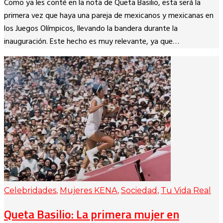
Como ya les conté en la nota de Queta Basilio, esta será la
Link
primera vez que haya una pareja de mexicanos y mexicanas en
los Juegos Olímpicos, llevando la bandera durante la
inauguración. Este hecho es muy relevante, ya que…
Celebridades
,
Mujeres KENA
,
Sociedad
,
Tu Vida Real
Queta Basilio: La primera mujer en