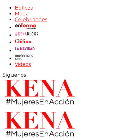
Belleza
Moda
Celebridades
Videos
Síguenos