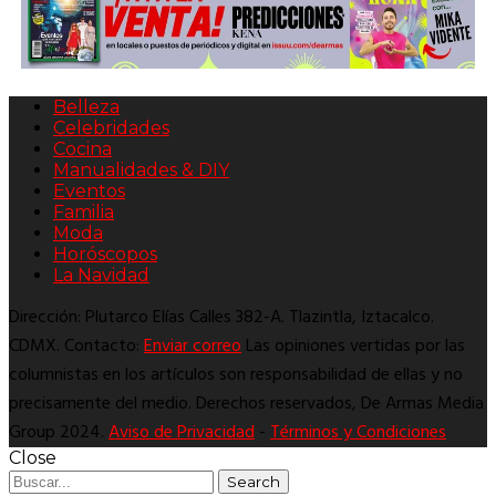
Belleza
Celebridades
Cocina
Manualidades & DIY
Eventos
Familia
Moda
Horóscopos
La Navidad
Dirección: Plutarco Elías Calles 382-A. Tlazintla, Iztacalco.
CDMX. Contacto:
Enviar correo
Las opiniones vertidas por las
columnistas en los artículos son responsabilidad de ellas y no
precisamente del medio. Derechos reservados, De Armas Media
Group 2024.
Aviso de Privacidad
-
Términos y Condiciones
Close