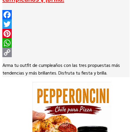
Facebook
Twitter
Pinterest
WhatsApp
Copy
Arma tu outfit de cumpleaños con las tres propuestas más
Link
tendencias y más brillantes. Disfruta tu fiesta y brilla.