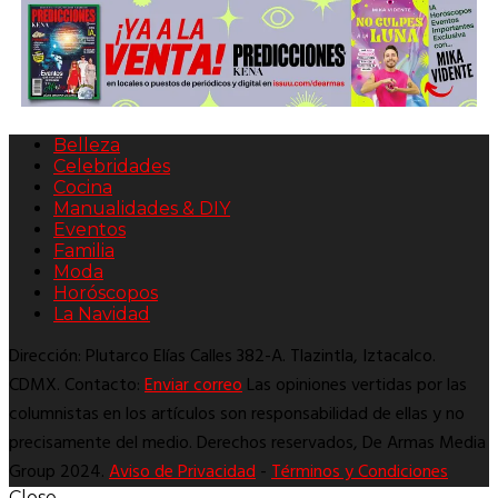
Belleza
Celebridades
Cocina
Manualidades & DIY
Eventos
Familia
Moda
Horóscopos
La Navidad
Dirección: Plutarco Elías Calles 382-A. Tlazintla, Iztacalco.
CDMX. Contacto:
Enviar correo
Las opiniones vertidas por las
columnistas en los artículos son responsabilidad de ellas y no
precisamente del medio. Derechos reservados, De Armas Media
Group 2024.
Aviso de Privacidad
-
Términos y Condiciones
Close