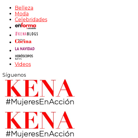
Belleza
Moda
Celebridades
Videos
Síguenos