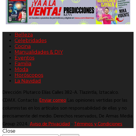
Belleza
Celebridades
Cocina
Manualidades & DIY
Eventos
Familia
Moda
Horóscopos
La Navidad
Dirección: Plutarco Elías Calles 382-A. Tlazintla, Iztacalco.
CDMX. Contacto:
Enviar correo
Las opiniones vertidas por las
columnistas en los artículos son responsabilidad de ellas y no
precisamente del medio. Derechos reservados, De Armas Media
Group 2024.
Aviso de Privacidad
-
Términos y Condiciones
Close