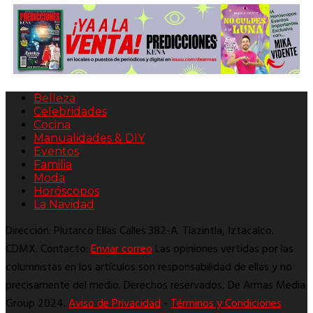
Belleza
Celebridades
Cocina
Manualidades & DIY
Eventos
Familia
Moda
Horóscopos
La Navidad
Dirección: Plutarco Elías Calles 382-A. Tlazintla, Iztacalco.
CDMX. Contacto:
Enviar correo
Las opiniones vertidas por las
columnistas en los artículos son responsabilidad de ellas y no
precisamente del medio. Derechos reservados, De Armas Media
Group 2024.
Aviso de Privacidad
-
Términos y Condiciones