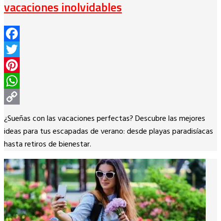
vacaciones inolvidables
Facebook
Twitter
Pinterest
WhatsApp
Copy
¿Sueñas con las vacaciones perfectas? Descubre las mejores
Link
ideas para tus escapadas de verano: desde playas paradisíacas
hasta retiros de bienestar.