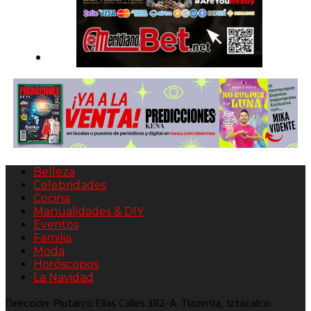
Belleza
Celebridades
Cocina
Manualidades & DIY
Eventos
Familia
Moda
Horóscopos
La Navidad
Dirección: Plutarco Elías Calles 382-A. Tlazintla, Iztacalco.