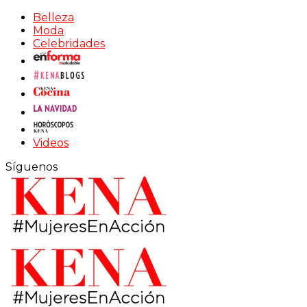
Belleza
Moda
Celebridades
Videos
Síguenos