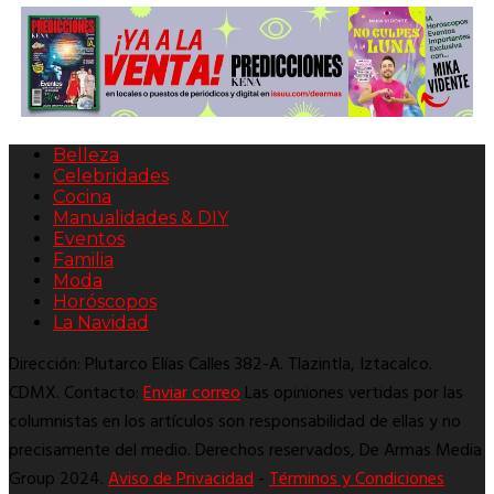
Belleza
Celebridades
Cocina
Manualidades & DIY
Eventos
Familia
Moda
Horóscopos
La Navidad
Dirección: Plutarco Elías Calles 382-A. Tlazintla, Iztacalco.
CDMX. Contacto:
Enviar correo
Las opiniones vertidas por las
columnistas en los artículos son responsabilidad de ellas y no
precisamente del medio. Derechos reservados, De Armas Media
Group 2024.
Aviso de Privacidad
-
Términos y Condiciones