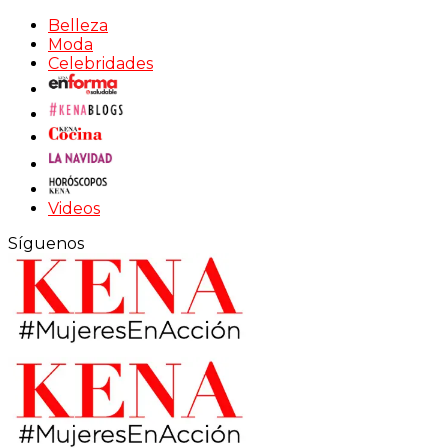
Belleza
Moda
Celebridades
Videos
Síguenos