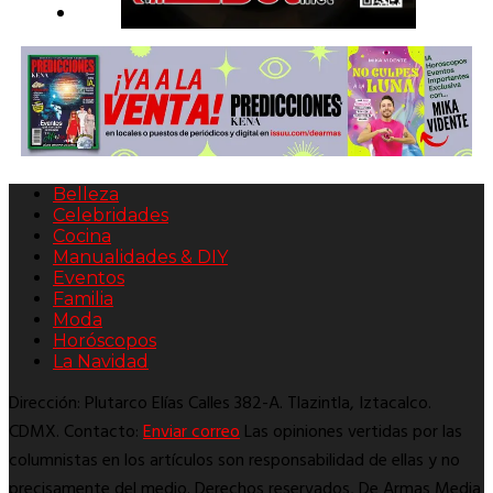
Belleza
Celebridades
Cocina
Manualidades & DIY
Eventos
Familia
Moda
Horóscopos
La Navidad
Dirección: Plutarco Elías Calles 382-A. Tlazintla, Iztacalco.
CDMX. Contacto:
Enviar correo
Las opiniones vertidas por las
columnistas en los artículos son responsabilidad de ellas y no
precisamente del medio. Derechos reservados, De Armas Media