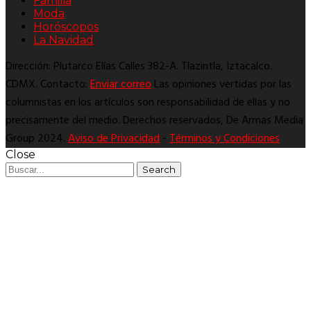
Familia
Moda
Horóscopos
La Navidad
Dirección: Plutarco Elías Calles 382-A. Tlazintla, Iztacalco.
CDMX. Contacto:
Enviar correo
Las opiniones vertidas por las
columnistas en los artículos son responsabilidad de ellas y no
precisamente del medio. Derechos reservados, De Armas Media
Group 2024.
Aviso de Privacidad
-
Términos y Condiciones
Close