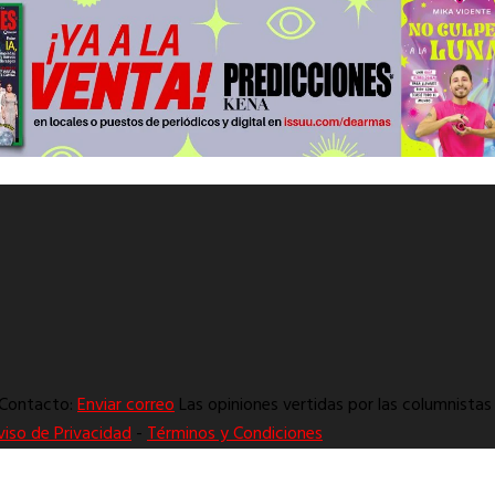
. Contacto:
Enviar correo
Las opiniones vertidas por las columnistas 
viso de Privacidad
-
Términos y Condiciones