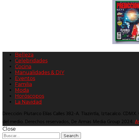
Belleza
Celebridades
Cocina
Manualidades & DIY
Eventos
Familia
Moda
Horóscopos
La Navidad
Dirección: Plutarco Elías Calles 382-A. Tlazintla, Iztacalco. CDMX
del medio. Derechos reservados, De Armas Media Group 2024.
A
Close