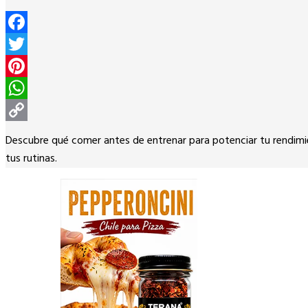
Facebook
Twitter
Pinterest
WhatsApp
Copy
Descubre qué comer antes de entrenar para potenciar tu rendimie
Link
tus rutinas.