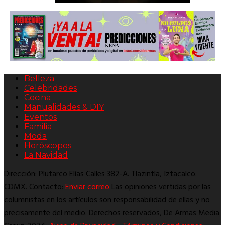
Belleza
Celebridades
Cocina
Manualidades & DIY
Eventos
Familia
Moda
Horóscopos
La Navidad
Dirección: Plutarco Elías Calles 382-A. Tlazintla, Iztacalco.
CDMX. Contacto:
Enviar correo
Las opiniones vertidas por las
columnistas en los artículos son responsabilidad de ellas y no
precisamente del medio. Derechos reservados, De Armas Media