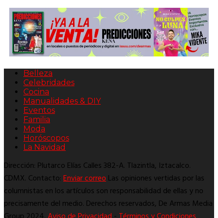
Belleza
Celebridades
Cocina
Manualidades & DIY
Eventos
Familia
Moda
Horóscopos
La Navidad
Dirección: Plutarco Elías Calles 382-A. Tlazintla, Iztacalco.
CDMX. Contacto:
Enviar correo
Las opiniones vertidas por las
columnistas en los artículos son responsabilidad de ellas y no
precisamente del medio. Derechos reservados, De Armas Media
Group 2024.
Aviso de Privacidad
-
Términos y Condiciones