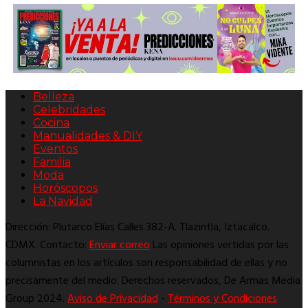
Belleza
Celebridades
Cocina
Manualidades & DIY
Eventos
Familia
Moda
Horóscopos
La Navidad
Dirección: Plutarco Elías Calles 382-A. Tlazintla, Iztacalco.
CDMX. Contacto:
Enviar correo
Las opiniones vertidas por las
columnistas en los artículos son responsabilidad de ellas y no
precisamente del medio. Derechos reservados, De Armas Media
Group 2024.
Aviso de Privacidad
-
Términos y Condiciones