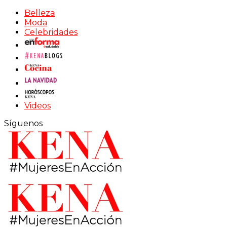
Belleza
Moda
Celebridades
Videos
Síguenos