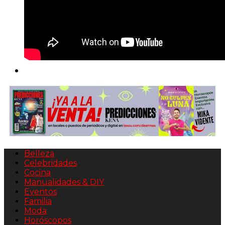
Belleza
Celebridades
Cocina
Manualidades & DIY
Eventos
Familia
Moda
Horóscopos