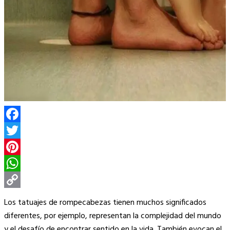
Facebook
Twitter
Pinterest
WhatsApp
Copy
Los tatuajes de rompecabezas tienen muchos significados
Link
diferentes, por ejemplo, representan la complejidad del mundo
y el desafío de encontrar sentido en la vida. También evocan el