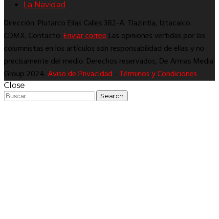
La Navidad
Dirección: Plutarco Elías Calles 382-A. Tlazintla, Iztacalco.
CDMX. Contacto:
Enviar correo
Las opiniones vertidas por las
columnistas en los artículos son responsabilidad de ellas y no
precisamente del medio. Derechos reservados, De Armas Media
Group 2024.
Aviso de Privacidad
-
Términos y Condiciones
Close