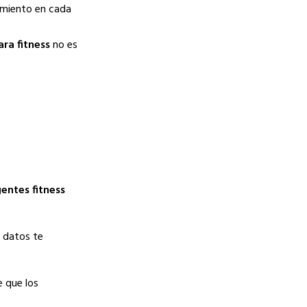
namiento en cada
ra fitness
no es
gentes fitness
s datos te
e que los