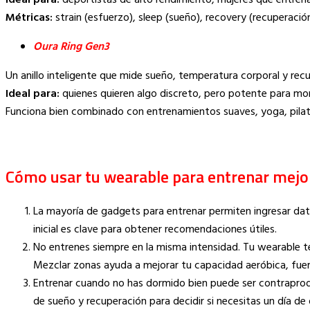
Ideal para:
deportistas de alto rendimiento, mujeres que entrena
Métricas:
strain (esfuerzo), sleep (sueño), recovery (recuperació
Oura Ring Gen3
Un anillo inteligente que mide sueño, temperatura corporal y rec
Ideal para:
quienes quieren algo discreto, pero potente para mon
Funciona bien combinado con entrenamientos suaves, yoga, pilate
Cómo usar tu wearable para entrenar mejor
La mayoría de gadgets para entrenar permiten ingresar dat
inicial es clave para obtener recomendaciones útiles.
No entrenes siempre en la misma intensidad. Tu wearable te
Mezclar zonas ayuda a mejorar tu capacidad aeróbica, fuer
Entrenar cuando no has dormido bien puede ser contraprod
de sueño y recuperación para decidir si necesitas un día de