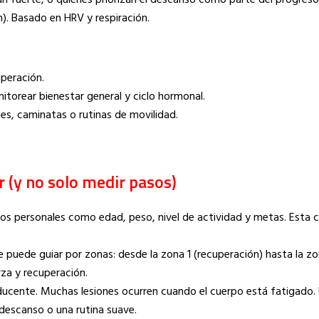
n fuerte, o quienes priorizan el descanso como parte del progreso
n). Basado en HRV y respiración.
uperación.
itorear bienestar general y ciclo hormonal.
s, caminatas o rutinas de movilidad.
 (y no solo medir pasos)
os personales como edad, peso, nivel de actividad y metas. Esta c
 puede guiar por zonas: desde la zona 1 (recuperación) hasta la zo
za y recuperación.
ucente. Muchas lesiones ocurren cuando el cuerpo está fatigado. 
 descanso o una rutina suave.