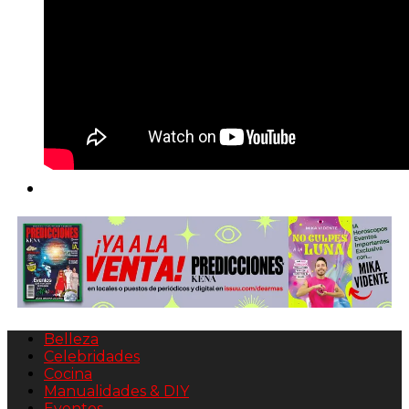
Belleza
Celebridades
Cocina
Manualidades & DIY
Eventos