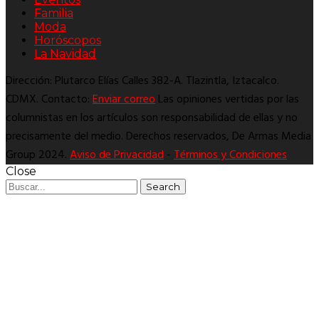
Familia
Moda
Horóscopos
La Navidad
Dirección: Plutarco Elías Calles 382-A. Tlazintla, Iztacalco.
CDMX. Contacto:
Enviar correo
Las opiniones vertidas por las
columnistas en los artículos son responsabilidad de ellas y no
precisamente del medio. Derechos reservados, De Armas Media
Group 2024.
Aviso de Privacidad
-
Términos y Condiciones
Close