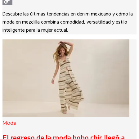
WhatsApp
Copy
Descubre las últimas tendencias en denim mexicano y cómo la
Link
moda en mezclilla combina comodidad, versatilidad y estilo
inteligente para la mujer actual.
Moda
El regreso de la moda boho chic llegó a