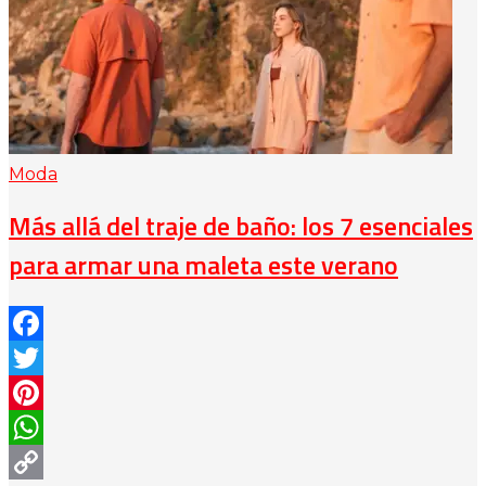
Moda
Más allá del traje de baño: los 7 esenciales
para armar una maleta este verano
Facebook
Twitter
Pinterest
WhatsApp