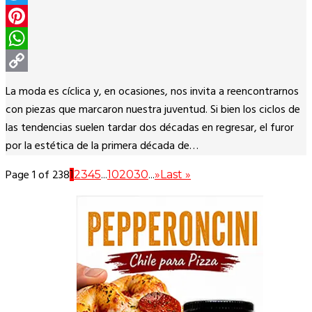
Twitter
Pinterest
WhatsApp
Copy
La moda es cíclica y, en ocasiones, nos invita a reencontrarnos
Link
con piezas que marcaron nuestra juventud. Si bien los ciclos de
las tendencias suelen tardar dos décadas en regresar, el furor
por la estética de la primera década de…
Page 1 of 238
1
2
3
4
5
...
10
20
30
...
»
Last »