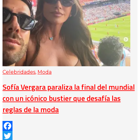
Celebridades
,
Moda
Sofía Vergara paraliza la final del mundial
con un icónico bustier que desafía las
reglas de la moda
Facebook