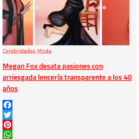
Celebridades
,
Moda
Megan Fox desata pasiones con
arriesgada lencería transparente a los 40
años
Facebook
Twitter
Pinterest