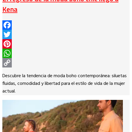
Kena
Facebook
Twitter
Pinterest
WhatsApp
Copy
Descubre la tendencia de moda boho contemporánea: siluetas
Link
fluidas, comodidad y libertad para el estilo de vida de la mujer
actual.