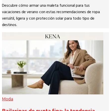
Copy
Descubre cómo armar una maleta funcional para tus
Link
vacaciones de verano con estas recomendaciones de ropa
versátil, ligera y con protección solar para todo tipo de
destinos.
Moda
Bailarinas de punta fina: la tendencia