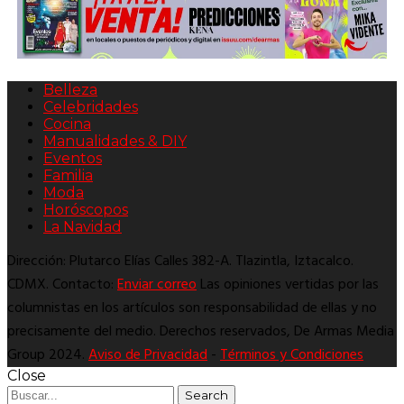
Belleza
Celebridades
Cocina
Manualidades & DIY
Eventos
Familia
Moda
Horóscopos
La Navidad
Dirección: Plutarco Elías Calles 382-A. Tlazintla, Iztacalco.
CDMX. Contacto:
Enviar correo
Las opiniones vertidas por las
columnistas en los artículos son responsabilidad de ellas y no
precisamente del medio. Derechos reservados, De Armas Media
Group 2024.
Aviso de Privacidad
-
Términos y Condiciones
Close