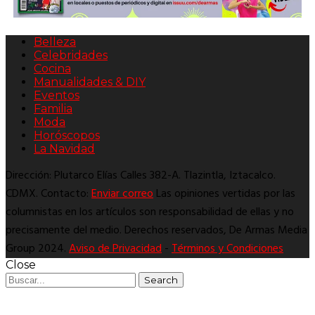
Belleza
Celebridades
Cocina
Manualidades & DIY
Eventos
Familia
Moda
Horóscopos
La Navidad
Dirección: Plutarco Elías Calles 382-A. Tlazintla, Iztacalco.
CDMX. Contacto:
Enviar correo
Las opiniones vertidas por las
columnistas en los artículos son responsabilidad de ellas y no
precisamente del medio. Derechos reservados, De Armas Media
Group 2024.
Aviso de Privacidad
-
Términos y Condiciones
Close