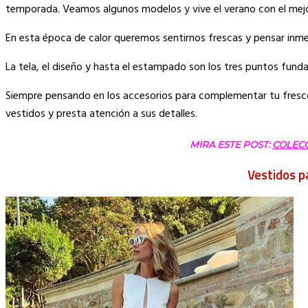
Link
temporada. Veamos algunos modelos y vive el verano con el mejo
En esta época de calor queremos sentirnos frescas y pensar inm
La tela, el diseño y hasta el estampado son los tres puntos fund
Siempre pensando en los accesorios para complementar tu fresco 
vestidos y presta atención a sus detalles.
MIRA ESTE POST:
COLECC
Vestidos p