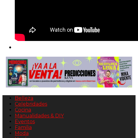
Belleza
Celebridades
Cocina
Manualidades & DIY
Eventos
Familia
Moda