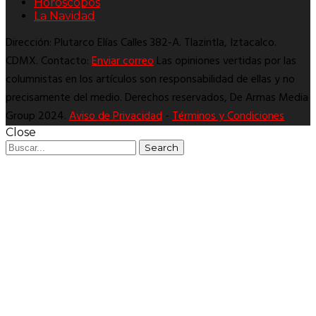
Horóscopos
La Navidad
Dirección: Plutarco Elías Calles 382-A. Tlazintla, Iztacalco.
CDMX. Contacto:
Enviar correo
Las opiniones vertidas por las
columnistas en los artículos son responsabilidad de ellas y no
precisamente del medio. Derechos reservados, De Armas Media
Group 2024.
Aviso de Privacidad
-
Términos y Condiciones
Close