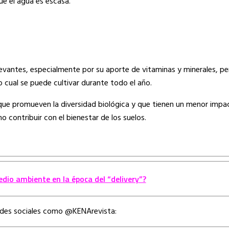
que el agua es escasa.
levantes, especialmente por su aporte de vitaminas y minerales, 
 cual se puede cultivar durante todo el año.
que promueven la diversidad biológica y que tienen un menor impac
 contribuir con el bienestar de los suelos.
edio ambiente en la época del “delivery”?
edes sociales como @KENArevista: