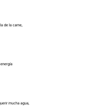
a de la carne,
 energía
querir mucha agua,