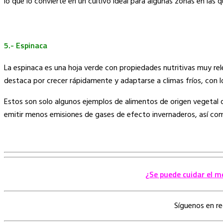
lo que lo convierte en un cultivo ideal para algunas zonas en las 
5.- Espinaca
La espinaca es una hoja verde con propiedades nutritivas muy re
destaca por crecer rápidamente y adaptarse a climas fríos, con lo
Estos son solo algunos ejemplos de alimentos de origen vegetal 
emitir menos emisiones de gases de efecto invernaderos, así como
¿Se puede cuidar el m
Síguenos en r