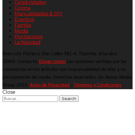
Celebridades
Cocina
Manualidades & DIY
Eventos
Familia
Moda
Horóscopos
La Navidad
Dirección: Plutarco Elías Calles 382-A. Tlazintla, Iztacalco.
CDMX. Contacto:
Enviar correo
Las opiniones vertidas por las
columnistas en los artículos son responsabilidad de ellas y no
precisamente del medio. Derechos reservados, De Armas Media
Group 2024.
Aviso de Privacidad
-
Términos y Condiciones
Close