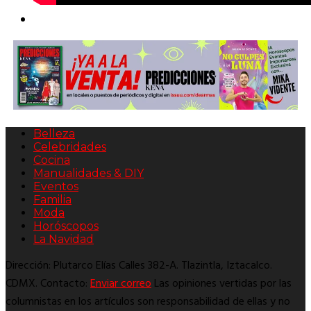
Belleza
Celebridades
Cocina
Manualidades & DIY
Eventos
Familia
Moda
Horóscopos
La Navidad
Dirección: Plutarco Elías Calles 382-A. Tlazintla, Iztacalco.
CDMX. Contacto:
Enviar correo
Las opiniones vertidas por las
columnistas en los artículos son responsabilidad de ellas y no